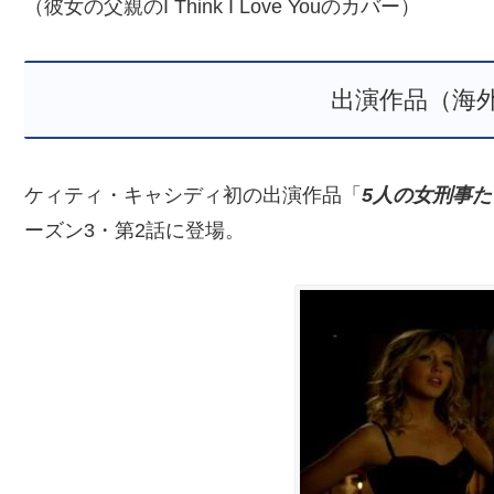
（彼女の父親のI Think I Love Youのカバー）
出演作品（海
ケィティ・キャシディ初の出演作品「
5人の女刑事たち
ーズン3・第2話に登場。