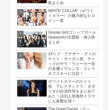
歌まとめ
WHITE COLLAR（ホワイ
トカラー）の魅力的なヒロ
イン一覧
Gossip Girl/ゴシップガール
Season4の主題歌・挿入歌
まとめ
24リブ・アナザー・デイの
ケイト・モーガン役、チャ
ックのサラ・ウォーカー役
の女優イヴォンヌ・ストラ
ホフスキーに注目！
ホワイトカラーのケイト
役、アレクサンドラ・ダダ
リオの出演作等をまとめて
みた！(2/2)人気海外ドラマ
にも多数出演！
The Good Doctor（グッ