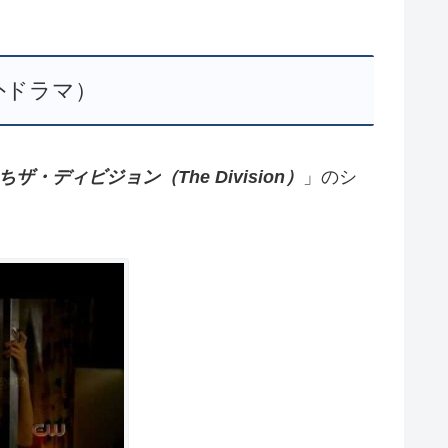
外ドラマ）
ザ・ディビジョン（The Division）
」のシ