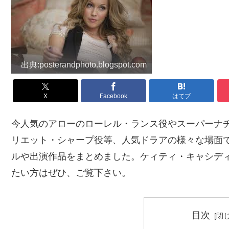
出典:posterandphoto.blogspot.com
X
Facebook
はてブ
今人気のアローのローレル・ランス役やスーパーナ
リエット・シャープ役等、人気ドラアの様々な場面
ルや出演作品をまとめました。ケィティ・キャシデ
たい方はぜひ、ご覧下さい。
目次