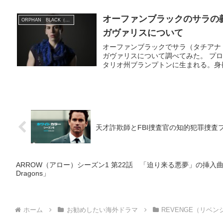
オーファンブラックのサラの
ORPHAN BLACK（オーファン・ブラック）
ガヴァリスについて
オーファンブラックでサラ（タチアナ
ガヴァリスについて調べてみた。 プロフ
タリオ州ブランプトンに生まれる。身長1
天才詐欺師とFBI捜査官の知的犯罪捜査ファ
ARROW（アロー）シーズン1 第22話 「迫り来る悪夢」の挿入曲「Radioa
Dragons」
ホーム
お勧めしたい海外ドラマ
REVENGE（リベン