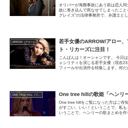
オリバーが海難事故にあう前は恋人同
故に巻き込んで死なせてしまったこと
グレイズ”の法律事務所で、弁護士とし
若手女優のARROW/アロー
ARROW（アロー）
ト・リカーズに注目！
こんばんは！オーシャンです。 今日は
ェシリティを演じる若手女優（現在2
フィールや出演作を特集します。何だか
One tree hillの歌姫
ONE TREE HILL（ワン・トゥリー・ヒル）
One tree hillをご覧になった
がすごい、いい！ということで、私も
いうことで、ヘンリーの歌まとめを作