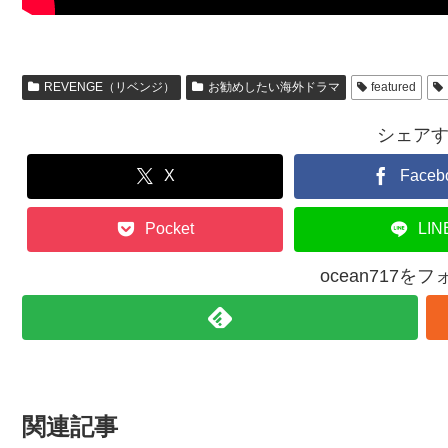
REVENGE（リベンジ）
お勧めしたい海外ドラマ
featured
シェア
X
Faceb
Pocket
LIN
ocean717を
関連記事