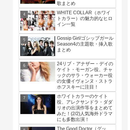
歌まとめ
WHITE COLLAR（ホワイ
トカラー）の魅力的なヒロ
イン一覧
Gossip Girl/ゴシップガール
Season4の主題歌・挿入歌
まとめ
24リブ・アナザー・デイの
ケイト・モーガン役、チャ
ックのサラ・ウォーカー役
の女優イヴォンヌ・ストラ
ホフスキーに注目！
ホワイトカラーのケイト
役、アレクサンドラ・ダダ
リオの出演作等をまとめて
みた！(2/2)人気海外ドラマ
にも多数出演！
The Good Doctor（グッ