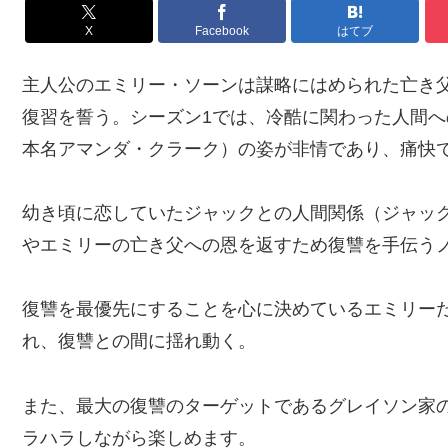
X
Facebook
はてブ
主人公のエミリー・ソーンは謀略にはめられた亡き
復習を誓う。シーズン1では、冷酷に関わった人間
本名アマンダ・クラーク）の姿が非情であり、痛快
幼き頃に恋していたジャックとの人間関係（ジャッ
やエミリーの亡き父への恩を返すため復讐を手伝う
復讐を最優先にすることを心に決めているエミリー
れ、復讐との間に揺れ動く。
また、最大の復讐のターゲットであるグレイソン家
ラハラしながら楽しめます。