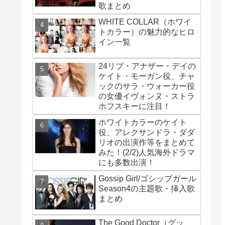
歌まとめ
WHITE COLLAR（ホワイ
トカラー）の魅力的なヒロ
イン一覧
24リブ・アナザー・デイの
ケイト・モーガン役、チャ
ックのサラ・ウォーカー役
の女優イヴォンヌ・ストラ
ホフスキーに注目！
ホワイトカラーのケイト
役、アレクサンドラ・ダダ
リオの出演作等をまとめて
みた！(2/2)人気海外ドラマ
にも多数出演！
Gossip Girl/ゴシップガール
Season4の主題歌・挿入歌
まとめ
The Good Doctor（グッ