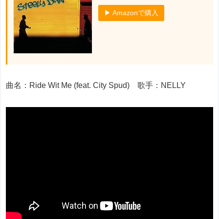
▶ Amazonで購入
曲名：Ride Wit Me (feat. City Spud) 歌手：NELLY