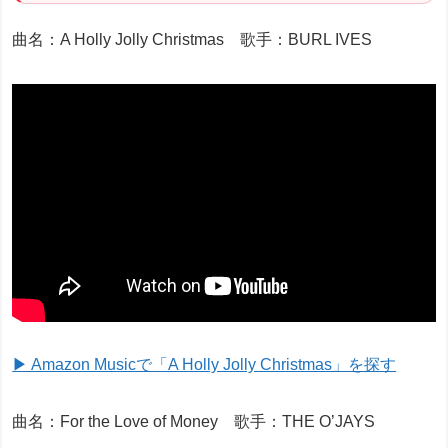
曲名：A Holly Jolly Christmas 歌手：BURL IVES
▶ Amazon Musicで「A Holly Jolly Christmas」を探す
曲名：For the Love of Money 歌手：THE O’JAYS