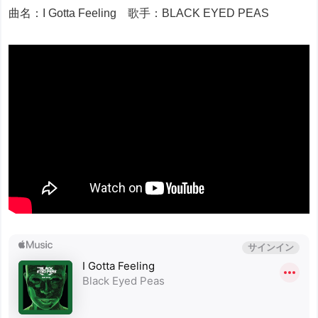
曲名：I Gotta Feeling 歌手：BLACK EYED PEAS