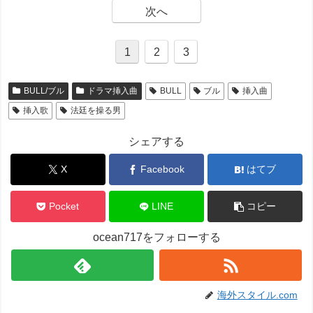
次へ
1
2
3
BULL/ブル
ドラマ挿入曲
BULL
ブル
挿入曲
挿入歌
法廷を操る男
シェアする
X
Facebook
はてブ
Pocket
LINE
コピー
ocean717をフォローする
海外スタイル.com