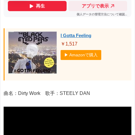
I Gotta Feeling
￥1,517
▶ Amazonで購入
曲名：Dirty Work 歌手：STEELY DAN