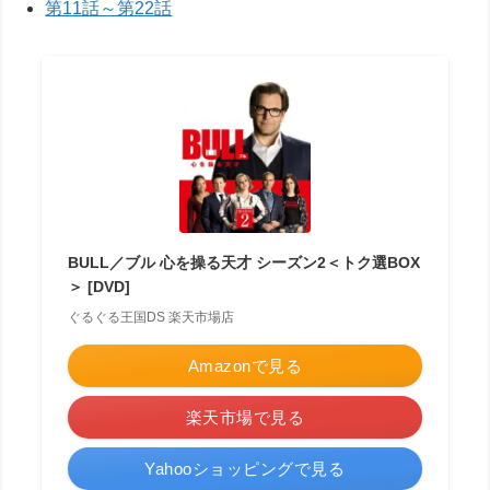
第11話～第22話
BULL／ブル 心を操る天才 シーズン2＜トク選BOX
＞ [DVD]
ぐるぐる王国DS 楽天市場店
Amazonで見る
楽天市場で見る
Yahooショッピングで見る