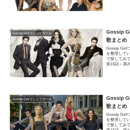
Gossip
Gossip Girl/ゴシップガール
歌まとめ
Gossip 
を整理してい
で探してみて
第16話～第20
Gossip
Gossip Girl/ゴシップガール
歌まとめ
Gossip 
を整理してい
で探してみて