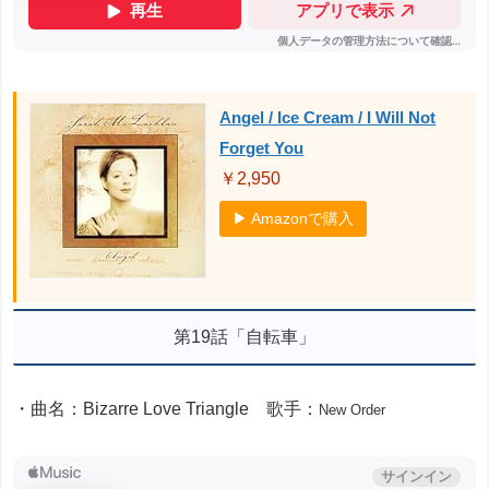
Angel / Ice Cream / I Will Not
Forget You
￥2,950
▶ Amazonで購入
第19話「自転車」
・曲名：Bizarre Love Triangle 歌手：
New Order