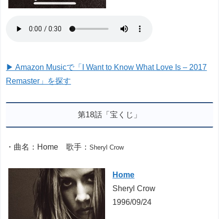
▶ Amazon Musicで「I Want to Know What Love Is – 2017
Remaster」を探す
第18話「宝くじ」
・曲名：Home 歌手：
Sheryl Crow
Home
Sheryl Crow
1996/09/24