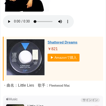
Shattered Dreams
￥821
▶ Amazonで購入
・曲名：Little Lies 歌手：
Fleetwood Mac