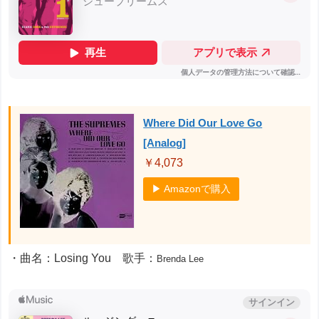
Where Did Our Love Go
[Analog]
￥4,073
▶ Amazonで購入
・曲名：Losing You 歌手：
Brenda Lee