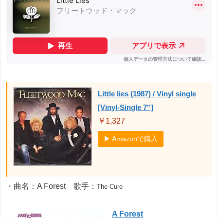
Little lies (1987) / Vinyl single
[Vinyl-Single 7'']
￥1,327
▶ Amazonで購入
・曲名：A Forest 歌手：
The Cure
A Forest