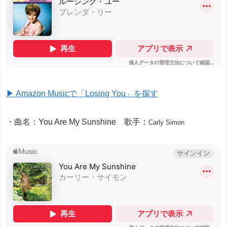
▶ Amazon Musicで「Losing You」を探す
・曲名：You Are My Sunshine 歌手：
Carly Simon