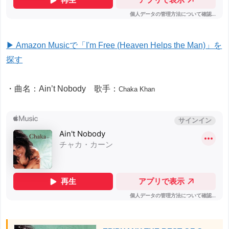
▶ Amazon Musicで「I'm Free (Heaven Helps the Man)」を
探す
・曲名：Ain’t Nobody 歌手：
Chaka Khan