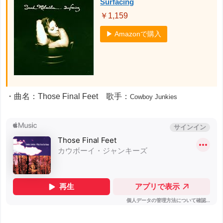
Surfacing
￥1,159
▶ Amazonで購入
・曲名：Those Final Feet 歌手：
Cowboy Junkies