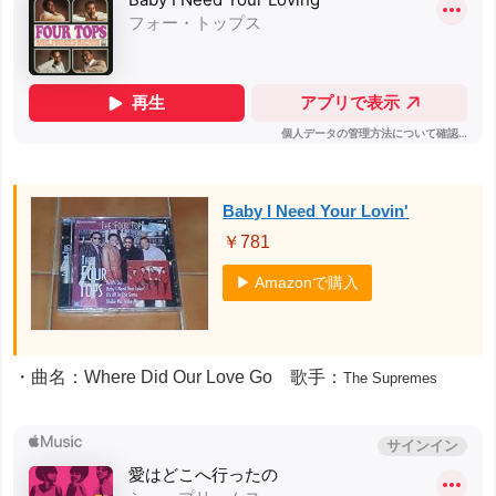
Baby I Need Your Lovin'
￥781
▶ Amazonで購入
・曲名：Where Did Our Love Go 歌手：
The Supremes