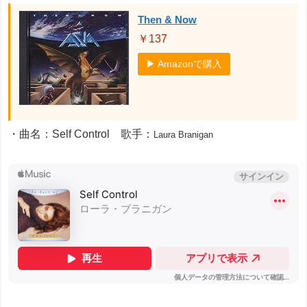
Then & Now
￥137
▶ Amazonで購入
・曲名：Self Control 歌手：
Laura Branigan