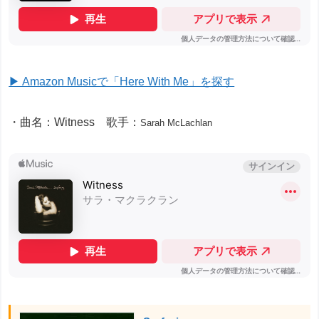
▶ Amazon Musicで「Here With Me」を探す
・曲名：Witness 歌手：
Sarah McLachlan