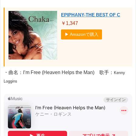
EPIPHANY-THE BEST OF C
￥1,347
▶ Amazonで購入
・曲名：I’m Free (Heaven Helps the Man) 歌手：
Kenny
Loggins