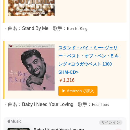
・曲名：Stand By Me 歌手：
Ben E. King
スタンド・バイ・ミー~ヴェリ
ー・ベスト・オブ・ベン・E.キ
ング <ヨウガウベスト 1300
SHM-CD>
￥1,316
▶ Amazonで購入
・曲名：Baby I Need Your Loving 歌手：
Four Tops