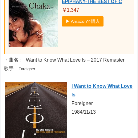
EPIPHANY-THE BEST OF C
￥1,347
▶ Amazonで購入
・曲名：I Want to Know What Love Is – 2017 Remaster
歌手：
Foreigner
I Want to Know What Love
Is
Foreigner
1984/11/13