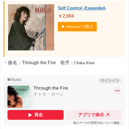
Self Control -Expanded-
￥2,984
▶ Amazonで購入
・曲名：Through the Fire 歌手：
Chaka Khan