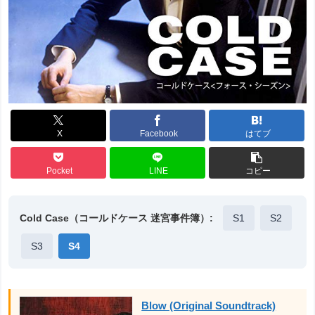
X
Facebook
はてブ
Pocket
LINE
コピー
Cold Case（コールドケース 迷宮事件簿）:
S1
S2
S3
S4
Blow (Original Soundtrack)