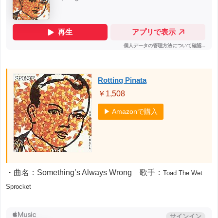
Rotting Pinata
￥1,508
▶ Amazonで購入
・曲名：Something’s Always Wrong 歌手：
Toad The Wet
Sprocket