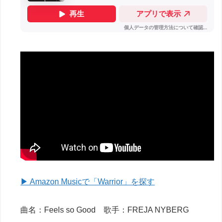
▶ Amazon Musicで「Warrior」を探す
曲名：Feels so Good 歌手：FREJA NYBERG