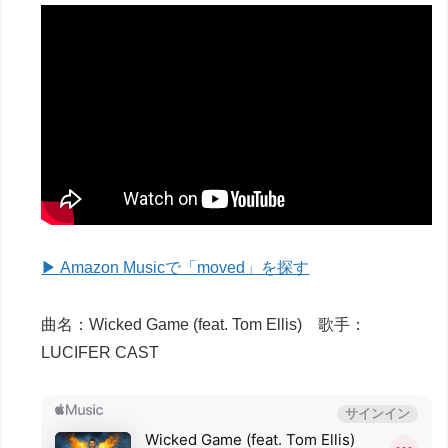
▶ Amazon Musicで「moved」を探す
曲名：Wicked Game (feat. Tom Ellis) 歌手：
LUCIFER CAST