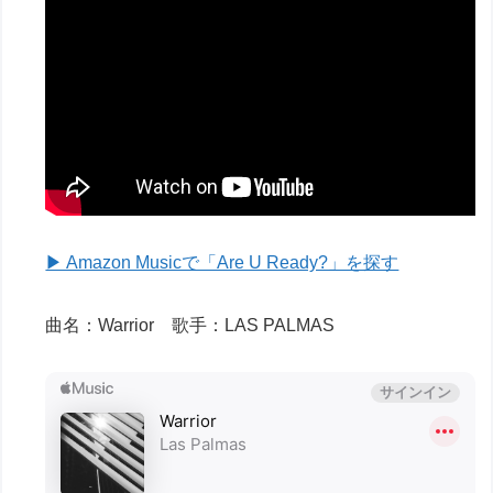
▶ Amazon Musicで「Are U Ready?」を探す
曲名：Warrior 歌手：LAS PALMAS