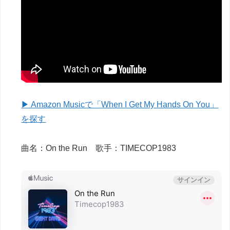
▶ Amazon Musicで「When I Get My Hands On You」
を探す
曲名：On the Run 歌手：TIMECOP1983