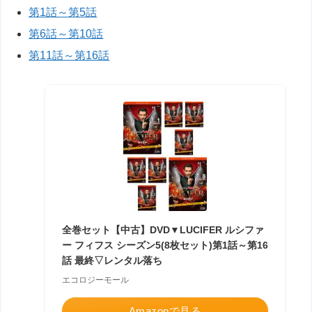
第1話～第5話
第6話～第10話
第11話～第16話
全巻セット【中古】DVD▼LUCIFER ルシファ
ー フィフス シーズン5(8枚セット)第1話～第16
話 最終▽レンタル落ち
エコロジーモール
Amazonで見る