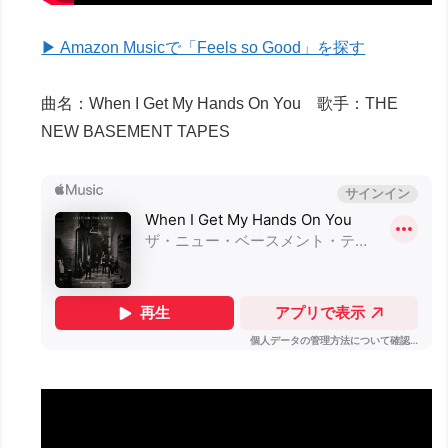
▶ Amazon Musicで「Feels so Good」を探す
曲名：When I Get My Hands On You 歌手：THE
NEW BASEMENT TAPES