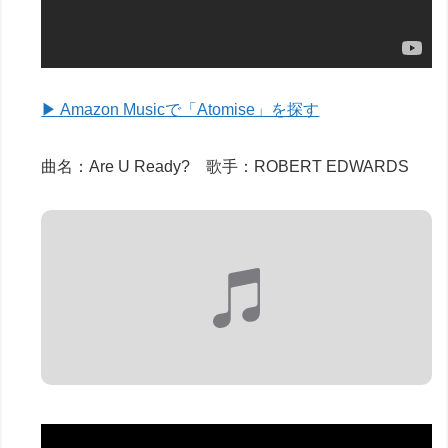
▶ Amazon Musicで「Atomise」を探す
曲名：Are U Ready? 歌手：ROBERT EDWARDS