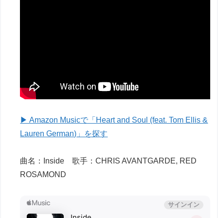
▶ Amazon Musicで「Heart and Soul (feat. Tom Ellis &
Lauren German)」を探す
曲名：Inside 歌手：CHRIS AVANTGARDE, RED
ROSAMOND