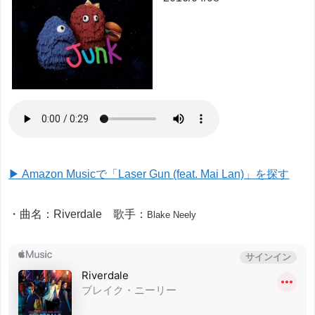
▶ Amazon Musicで「Laser Gun (feat. Mai Lan)」を探す
・曲名：Riverdale 歌手：
Blake Neely