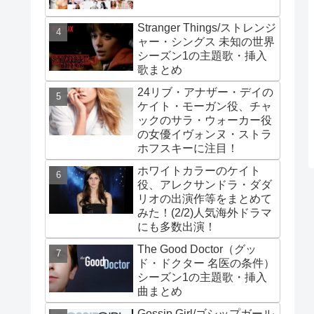
Stranger Things/ストレンジ
ャー・シングス 未知の世界
シーズン1の主題歌・挿入
歌まとめ
24リブ・アナザー・デイの
ケイト・モーガン役、チャ
ックのサラ・ウォーカー役
の女優イヴォンヌ・ストラ
ホフスキーに注目！
ホワイトカラーのケイト
役、アレクサンドラ・ダダ
リオの出演作等をまとめて
みた！(2/2)人気海外ドラマ
にも多数出演！
The Good Doctor（グッ
ド・ドクター 名医の条件）
シーズン1の主題歌・挿入
曲まとめ
Gossip Girl/ゴシップガール