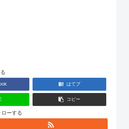
する
ook
はてブ
E
コピー
フォローする