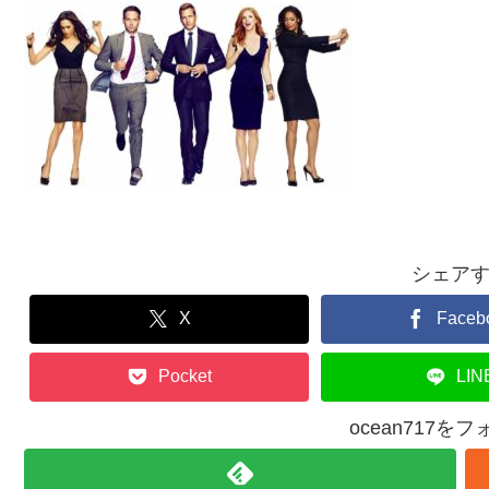
シェア
X
Faceb
Pocket
LIN
ocean717を