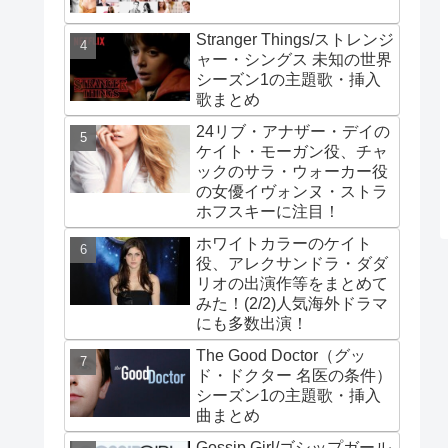
Stranger Things/ストレンジ
ャー・シングス 未知の世界
シーズン1の主題歌・挿入
歌まとめ
24リブ・アナザー・デイの
ケイト・モーガン役、チャ
ックのサラ・ウォーカー役
の女優イヴォンヌ・ストラ
ホフスキーに注目！
ホワイトカラーのケイト
役、アレクサンドラ・ダダ
リオの出演作等をまとめて
みた！(2/2)人気海外ドラマ
にも多数出演！
The Good Doctor（グッ
ド・ドクター 名医の条件）
シーズン1の主題歌・挿入
曲まとめ
Gossip Girl/ゴシップガール