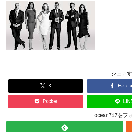
シェア
X
Faceb
Pocket
LIN
ocean717を