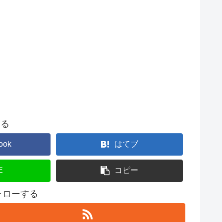
する
ook
はてブ
E
コピー
フォローする