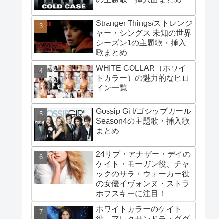
Stranger Things/ストレンジ
ャー・シングス 未知の世界
シーズン1の主題歌・挿入
歌まとめ
WHITE COLLAR（ホワイ
トカラー）の魅力的なヒロ
イン一覧
Gossip Girl/ゴシップガール
Season4の主題歌・挿入歌
まとめ
24リブ・アナザー・デイの
ケイト・モーガン役、チャ
ックのサラ・ウォーカー役
の女優イヴォンヌ・ストラ
ホフスキーに注目！
ホワイトカラーのケイト
役、アレクサンドラ・ダダ