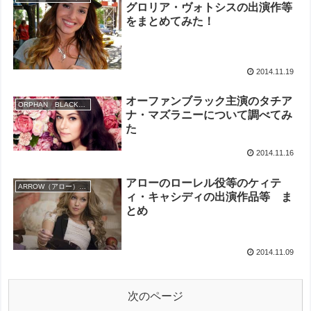
グロリア・ヴォトシスの出演作等
をまとめてみた！
2014.11.19
オーファンブラック主演のタチア
ORPHAN BLACK（オーファン・ブラック）
ナ・マズラニーについて調べてみ
た
2014.11.16
アローのローレル役等のケィテ
ARROW（アロー）キャスト
ィ・キャシディの出演作品等 ま
とめ
2014.11.09
次のページ