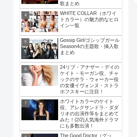
歌まとめ
WHITE COLLAR（ホワイ
トカラー）の魅力的なヒロ
イン一覧
Gossip Girl/ゴシップガール
Season4の主題歌・挿入歌
まとめ
24リブ・アナザー・デイの
ケイト・モーガン役、チャ
ックのサラ・ウォーカー役
の女優イヴォンヌ・ストラ
ホフスキーに注目！
ホワイトカラーのケイト
役、アレクサンドラ・ダダ
リオの出演作等をまとめて
みた！(2/2)人気海外ドラマ
にも多数出演！
The Good Doctor（グッ