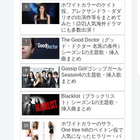
ホワイトカラーのケイト
役、アレクサンドラ・ダダ
リオの出演作等をまとめて
みた！(2/2)人気海外ドラマ
にも多数出演！
The Good Doctor（グッ
ド・ドクター 名医の条件）
シーズン1の主題歌・挿入
曲まとめ
Gossip Girl/ゴシップガール
Season4の主題歌・挿入歌
まとめ
Blacklist（ブラックリス
ト）シーズン1の主題歌・
挿入曲まとめ
ホワイトカラーのサラ、
One tree hillのペイトン役で
人気になったヒラリー・バ