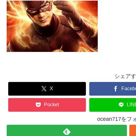
シェア
X
Faceb
Pocket
LIN
ocean717を