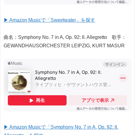
▶ Amazon Musicで「Sweetwater」を探す
曲名：Symphony No. 7 in A, Op. 92: II. Allegretto 歌手：
GEWANDHAUSORCHESTER LEIPZIG, KURT MASUR
▶ Amazon Musicで「Symphony No. 7 in A, Op. 92: II.