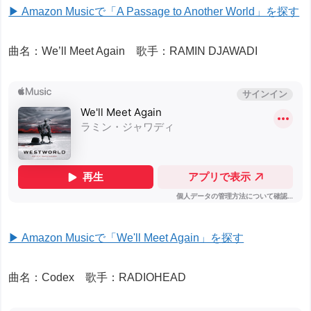
▶ Amazon Musicで「A Passage to Another World」を探す
曲名：We’ll Meet Again 歌手：RAMIN DJAWADI
▶ Amazon Musicで「We'll Meet Again」を探す
曲名：Codex 歌手：RADIOHEAD