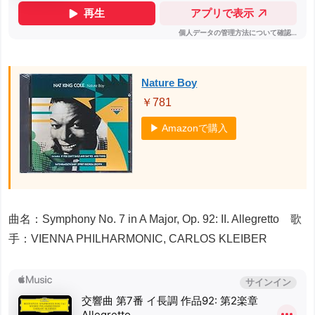
Nature Boy
￥781
▶ Amazonで購入
曲名：Symphony No. 7 in A Major, Op. 92: II. Allegretto 歌
手：VIENNA PHILHARMONIC, CARLOS KLEIBER