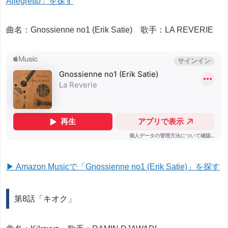
Allegretto」を探す
曲名：Gnossienne no1 (Erik Satie) 歌手：LA REVERIE
▶ Amazon Musicで「Gnossienne no1 (Erik Satie)」を探す
第8話「キオク」