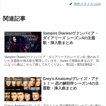
海外スタイル.com
関連記事
Vampire Diaries/ヴァンパイア・
Vampire diaries/ヴァンパイア・ダイアリーズ
ダイアリーズ シーズン4の主題
歌・挿入歌まとめ
Vampire Diaries/ヴァンパイア・ダイアリーズのシーズン4に使われて
いた主題歌や挿入歌を整理しています。Itunesで視聴出来るので、気
になった曲はこちらで探してみてください。第1話～第5話第6話～第
10話第11話～第15話第1...
Grey’s Anatomy/グレイズ・アナ
Grey's Anatomy/グレイズ・アナトミー 恋の解剖学
トミー 恋の解剖学シーズン4の主
題歌・挿入曲まとめ
Grey’s Anatomy/グレイズ・アナトミー 恋の解剖学のシーズン4に使わ