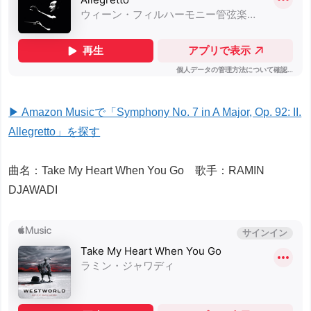
▶ Amazon Musicで「Symphony No. 7 in A Major, Op. 92: II.
Allegretto」を探す
曲名：Take My Heart When You Go 歌手：RAMIN
DJAWADI