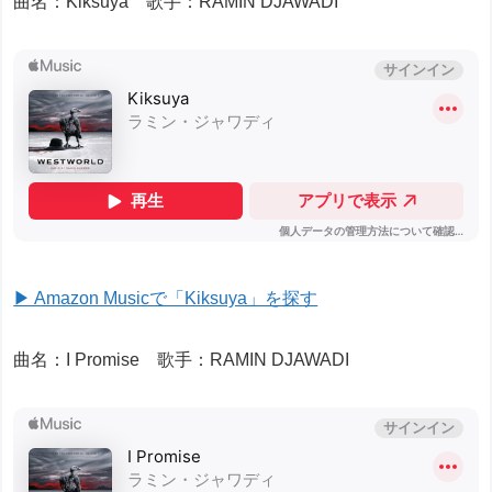
曲名：Kiksuya 歌手：RAMIN DJAWADI
▶ Amazon Musicで「Kiksuya」を探す
曲名：I Promise 歌手：RAMIN DJAWADI