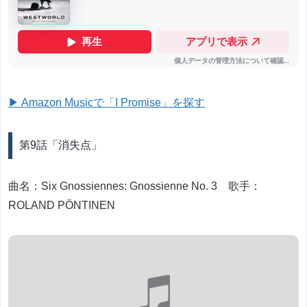
▶ Amazon Musicで「I Promise」を探す
第9話「消失点」
曲名：Six Gnossiennes: Gnossienne No. 3 歌手：
ROLAND PÖNTINEN