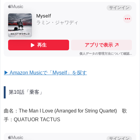
▶ Amazon Musicで「Myself」を探す
第10話「乗客」
曲名：The Man I Love (Arranged for String Quartet) 歌
手：QUATUOR TACTUS