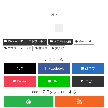
前へ
1
2
Westwordl/ウエストワールド
ドラマ挿入曲
Westworld
ウエストワールド
挿入曲
挿入歌
シェアする
X
Facebook
はてブ
Pocket
LINE
コピー
ocean717をフォローする