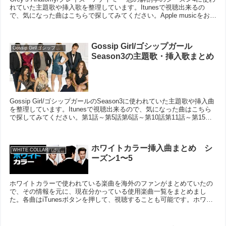
れていた主題歌や挿入歌を整理しています。Itunesで視聴出来るの
で、気になった曲はこちらで探してみてください。Apple musicをお使
いの方はリンク（青文...
Gossip Girl/ゴシップガール
Gossip Girl/ゴシップガール
Season3の主題歌・挿入歌まとめ
Gossip Girl/ゴシップガールのSeason3に使われていた主題歌や挿入曲
を整理しています。Itunesで視聴出来るので、気になった曲はこちら
で探してみてください。第1話～第5話第6話～第10話第11話～第15話
第16話～第22話人...
ホワイトカラー挿入曲まとめ シ
WHITE COLLAR（ホワイトカラー）
ーズン1〜5
ホワイトカラーで使われている楽曲を海外のファンがまとめていたの
で、その情報を元に、現在分かっている使用楽曲一覧をまとめまし
た。各曲はiTunesボタンを押して、視聴することも可能です。ホワイ
トカラーの挿入曲をお探しの方はご参考にしてもらえれ...