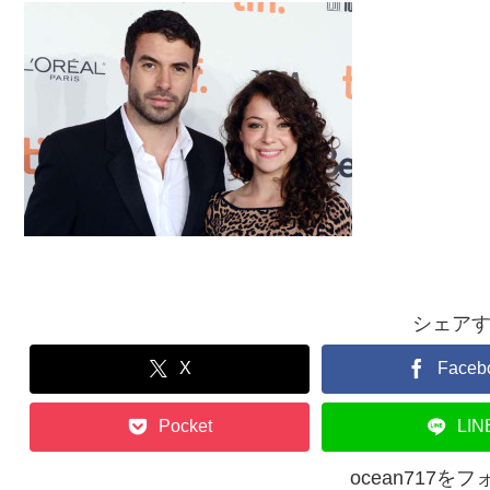
シェア
X
Faceb
Pocket
LIN
ocean717を