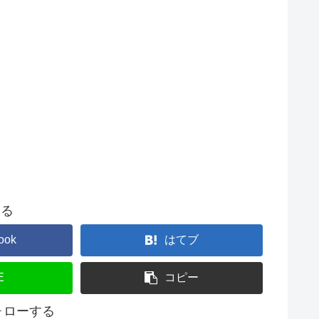
する
ook
はてブ
E
コピー
フォローする