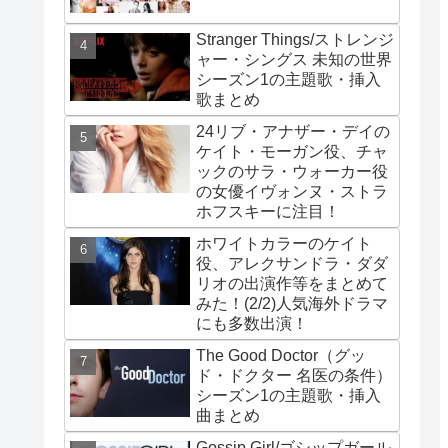
Stranger Things/ストレンジ
ャー・シングス 未知の世界
シーズン1の主題歌・挿入
歌まとめ
24リブ・アナザー・デイの
ケイト・モーガン役、チャ
ックのサラ・ウォーカー役
の女優イヴォンヌ・ストラ
ホフスキーに注目！
ホワイトカラーのケイト
役、アレクサンドラ・ダダ
リオの出演作等をまとめて
みた！(2/2)人気海外ドラマ
にも多数出演！
The Good Doctor（グッ
ド・ドクター 名医の条件）
シーズン1の主題歌・挿入
曲まとめ
Gossip Girl/ゴシップガール