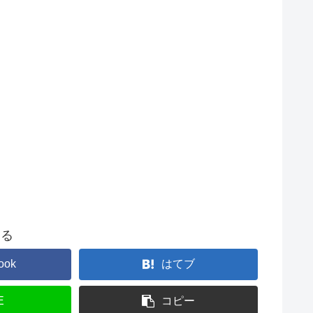
する
ook
はてブ
E
コピー