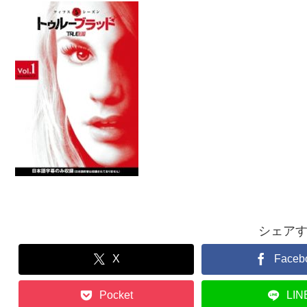
シェア
X
Faceb
Pocket
LIN