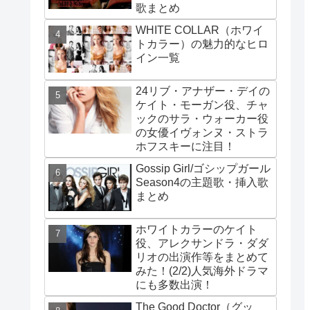
歌まとめ
WHITE COLLAR（ホワイ
トカラー）の魅力的なヒロ
イン一覧
24リブ・アナザー・デイの
ケイト・モーガン役、チャ
ックのサラ・ウォーカー役
の女優イヴォンヌ・ストラ
ホフスキーに注目！
Gossip Girl/ゴシップガール
Season4の主題歌・挿入歌
まとめ
ホワイトカラーのケイト
役、アレクサンドラ・ダダ
リオの出演作等をまとめて
みた！(2/2)人気海外ドラマ
にも多数出演！
The Good Doctor（グッ