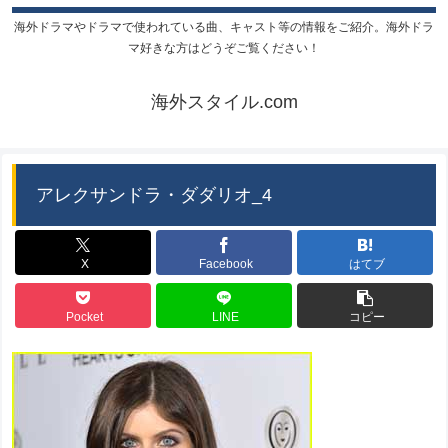
海外ドラマやドラマで使われている曲、キャスト等の情報をご紹介。海外ドラ
マ好きな方はどうぞご覧ください！
海外スタイル.com
アレクサンドラ・ダダリオ_4
X
Facebook
はてブ
Pocket
LINE
コピー